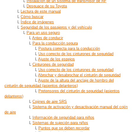
L
Instalación de un sistema de transmisor de RF
L
Desguace de su Toyota
L
Lectura de este manual
L
Cómo buscar
L
Índice de imágenes
L
Seguridad de los pasajeros y del vehículo
L
Para un uso seguro
L
Antes de conducir
L
Para la conducción segura
L
Postura correcta para la conducción
L
Uso correcto de los cinturones de seguridad
L
Ajuste de los espejos
L
Cinturones de seguridad
L
Uso correcto de los cinturones de seguridad
L
Abrochar y desabrochar el cinturón de seguridad
L
Ajuste de la altura del anclaje de hombro del
cinturón de seguridad (asientos delanteros)
L
Pretensores del cinturón de seguridad (asientos
delanteros)
L
Cojines de aire SRS
L
Sistema de activación y desactivación manual del cojín
de aire
L
Información de seguridad para niños
L
Sistemas de sujeción para niños
L
Puntos que se deben recordar