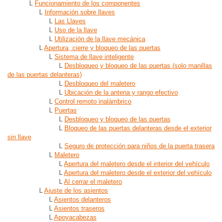
L
Funcionamiento de los componentes
L
Información sobre llaves
L
Las Llaves
L
Uso de la llave
L
Utilización de la llave mecánica
L
Apertura, cierre y bloqueo de las puertas
L
Sistema de llave inteligente
L
Desbloqueo y bloqueo de las puertas (solo manillas
de las puertas delanteras)
L
Desbloqueo del maletero
L
Ubicación de la antena y rango efectivo
L
Control remoto inalámbrico
L
Puertas
L
Desbloqueo y bloqueo de las puertas
L
Bloqueo de las puertas delanteras desde el exterior
sin llave
L
Seguro de protección para niños de la puerta trasera
L
Maletero
L
Apertura del maletero desde el interior del vehículo
L
Apertura del maletero desde el exterior del vehículo
L
Al cerrar el maletero
L
Ajuste de los asientos
L
Asientos delanteros
L
Asientos traseros
L
Apoyacabezas