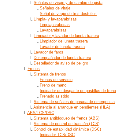
L
Señales de viraje y de cambio de pista
L
Señales de viraje
L
Señal de viraje de tres destellos
L
Limpia- y lavaparabrisas
L
Limpiaparabrisas
L
Lavaparabrisas
L
Limpiador y lavador de luneta trasera
L
Limpiador de luneta trasera
L
Lavador de luneta trasera
L
Lavador de faros
L
Desempañador de luneta trasera
L
Destellador de aviso de peligro
L
Frenos
L
Sistema de frenos
L
Frenos de servicio
L
Freno de mano
L
Indicador de desgaste de pastillas de freno
L
Frenado asistido
L
Sistema de señales de parada de emergencia
L
Asistencia al arranque en pendientes (HLA)
L
ABS/TCS/DSC
L
Sistema antibloqueo de frenos (ABS)
L
Sistema de control de tracción (TCS)
L
Control de estabilidad dinámica (DSC)
L
Indicador TCS/DSC