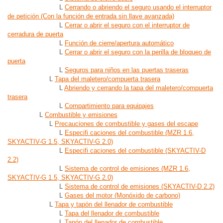
L
Cerrando o abriendo el seguro usando el interruptor
de petición (Con la función de entrada sin llave avanzada)
L
Cerrar o abrir el seguro con el interruptor de
cerradura de puerta
L
Función de cierre/apertura automático
L
Cerrar o abrir el seguro con la perilla de bloqueo de
puerta
L
Seguros para niños en las puertas traseras
L
Tapa del maletero/compuerta trasera
L
Abriendo y cerrando la tapa del maletero/compuerta
trasera
L
Compartimiento para equipajes
L
Combustible y emisiones
L
Precauciones de combustible y gases del escape
L
Especifi caciones del combustible (MZR 1.6,
SKYACTIV-G 1.5, SKYACTIV-G 2.0)
L
Especifi caciones del combustible (SKYACTIV-D
2.2)
L
Sistema de control de emisiones (MZR 1.6,
SKYACTIV-G 1.5, SKYACTIV-G 2.0)
L
Sistema de control de emisiones (SKYACTIV-D 2.2)
L
Gases del motor (Monóxido de carbono)
L
Tapa y tapón del llenador de combustible
L
Tapa del llenador de combustible
L
Tapón del llenador de combustible