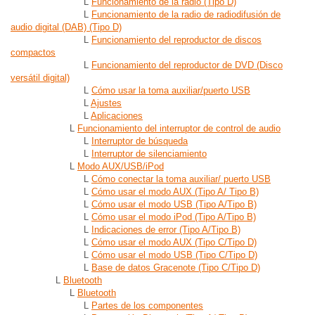
L
Funcionamiento de la radio (Tipo D)
L
Funcionamiento de la radio de radiodifusión de
audio digital (DAB) (Tipo D)
L
Funcionamiento del reproductor de discos
compactos
L
Funcionamiento del reproductor de DVD (Disco
versátil digital)
L
Cómo usar la toma auxiliar/puerto USB
L
Ajustes
L
Aplicaciones
L
Funcionamiento del interruptor de control de audio
L
Interruptor de búsqueda
L
Interruptor de silenciamiento
L
Modo AUX/USB/iPod
L
Cómo conectar la toma auxiliar/ puerto USB
L
Cómo usar el modo AUX (Tipo A/ Tipo B)
L
Cómo usar el modo USB (Tipo A/Tipo B)
L
Cómo usar el modo iPod (Tipo A/Tipo B)
L
Indicaciones de error (Tipo A/Tipo B)
L
Cómo usar el modo AUX (Tipo C/Tipo D)
L
Cómo usar el modo USB (Tipo C/Tipo D)
L
Base de datos Gracenote (Tipo C/Tipo D)
L
Bluetooth
L
Bluetooth
L
Partes de los componentes