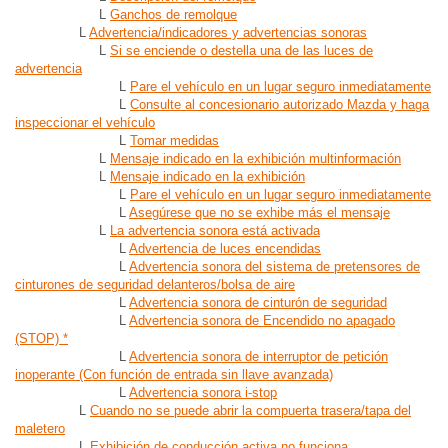
L
Ganchos de remolque
L
Advertencia/indicadores y advertencias sonoras
L
Si se enciende o destella una de las luces de
advertencia
L
Pare el vehículo en un lugar seguro inmediatamente
L
Consulte al concesionario autorizado Mazda y haga
inspeccionar el vehículo
L
Tomar medidas
L
Mensaje indicado en la exhibición multinformación
L
Mensaje indicado en la exhibición
L
Pare el vehículo en un lugar seguro inmediatamente
L
Asegúrese que no se exhibe más el mensaje
L
La advertencia sonora está activada
L
Advertencia de luces encendidas
L
Advertencia sonora del sistema de pretensores de
cinturones de seguridad delanteros/bolsa de aire
L
Advertencia sonora de cinturón de seguridad
L
Advertencia sonora de Encendido no apagado
(STOP) *
L
Advertencia sonora de interruptor de petición
inoperante (Con función de entrada sin llave avanzada)
L
Advertencia sonora i-stop
L
Cuando no se puede abrir la compuerta trasera/tapa del
maletero
L
Exhibición de conducción activa no funciona