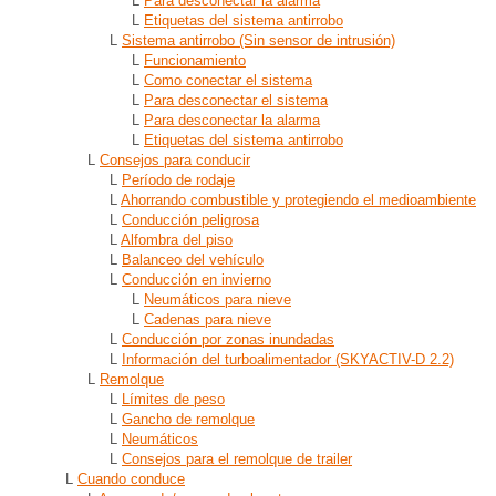
L
Para desconectar la alarma
L
Etiquetas del sistema antirrobo
L
Sistema antirrobo (Sin sensor de intrusión)
L
Funcionamiento
L
Como conectar el sistema
L
Para desconectar el sistema
L
Para desconectar la alarma
L
Etiquetas del sistema antirrobo
L
Consejos para conducir
L
Período de rodaje
L
Ahorrando combustible y protegiendo el medioambiente
L
Conducción peligrosa
L
Alfombra del piso
L
Balanceo del vehículo
L
Conducción en invierno
L
Neumáticos para nieve
L
Cadenas para nieve
L
Conducción por zonas inundadas
L
Información del turboalimentador (SKYACTIV-D 2.2)
L
Remolque
L
Límites de peso
L
Gancho de remolque
L
Neumáticos
L
Consejos para el remolque de trailer
L
Cuando conduce