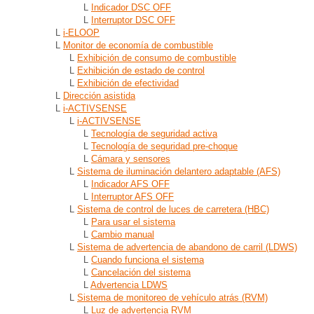
L
Indicador DSC OFF
L
Interruptor DSC OFF
L
i-ELOOP
L
Monitor de economía de combustible
L
Exhibición de consumo de combustible
L
Exhibición de estado de control
L
Exhibición de efectividad
L
Dirección asistida
L
i-ACTIVSENSE
L
i-ACTIVSENSE
L
Tecnología de seguridad activa
L
Tecnología de seguridad pre-choque
L
Cámara y sensores
L
Sistema de iluminación delantero adaptable (AFS)
L
Indicador AFS OFF
L
Interruptor AFS OFF
L
Sistema de control de luces de carretera (HBC)
L
Para usar el sistema
L
Cambio manual
L
Sistema de advertencia de abandono de carril (LDWS)
L
Cuando funciona el sistema
L
Cancelación del sistema
L
Advertencia LDWS
L
Sistema de monitoreo de vehículo atrás (RVM)
L
Luz de advertencia RVM