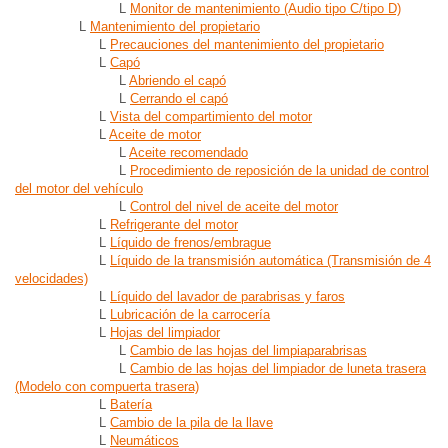
L
Monitor de mantenimiento (Audio tipo C/tipo D)
L
Mantenimiento del propietario
L
Precauciones del mantenimiento del propietario
L
Capó
L
Abriendo el capó
L
Cerrando el capó
L
Vista del compartimiento del motor
L
Aceite de motor
L
Aceite recomendado
L
Procedimiento de reposición de la unidad de control
del motor del vehículo
L
Control del nivel de aceite del motor
L
Refrigerante del motor
L
Líquido de frenos/embrague
L
Líquido de la transmisión automática (Transmisión de 4
velocidades)
L
Líquido del lavador de parabrisas y faros
L
Lubricación de la carrocería
L
Hojas del limpiador
L
Cambio de las hojas del limpiaparabrisas
L
Cambio de las hojas del limpiador de luneta trasera
(Modelo con compuerta trasera)
L
Batería
L
Cambio de la pila de la llave
L
Neumáticos