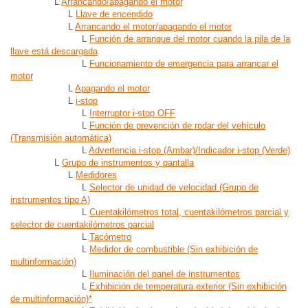
L
Arrancando/apagando el motor
L
Llave de encendido
L
Arrancando el motor/apagando el motor
L
Función de arranque del motor cuando la pila de la
llave está descargada
L
Funcionamiento de emergencia para arrancar el
motor
L
Apagando el motor
L
i-stop
L
Interruptor i-stop OFF
L
Función de prevención de rodar del vehículo
(Transmisión automática)
L
Advertencia i-stop (Ambar)/Indicador i-stop (Verde)
L
Grupo de instrumentos y pantalla
L
Medidores
L
Selector de unidad de velocidad (Grupo de
instrumentos tipo A)
L
Cuentakilómetros total, cuentakilómetros parcial y
selector de cuentakilómetros parcial
L
Tacómetro
L
Medidor de combustible (Sin exhibición de
multinformación)
L
Iluminación del panel de instrumentos
L
Exhibición de temperatura exterior (Sin exhibición
de multinformación)*