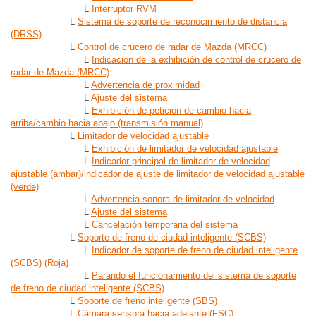
L
Interruptor RVM
L
Sistema de soporte de reconocimiento de distancia
(DRSS)
L
Control de crucero de radar de Mazda (MRCC)
L
Indicación de la exhibición de control de crucero de
radar de Mazda (MRCC)
L
Advertencia de proximidad
L
Ajuste del sistema
L
Exhibición de petición de cambio hacia
arriba/cambio hacia abajo (transmisión manual)
L
Limitador de velocidad ajustable
L
Exhibición de limitador de velocidad ajustable
L
Indicador principal de limitador de velocidad
ajustable (ámbar)/indicador de ajuste de limitador de velocidad ajustable
(verde)
L
Advertencia sonora de limitador de velocidad
L
Ajuste del sistema
L
Cancelación temporaria del sistema
L
Soporte de freno de ciudad inteligente (SCBS)
L
Indicador de soporte de freno de ciudad inteligente
(SCBS) (Roja)
L
Parando el funcionamiento del sistema de soporte
de freno de ciudad inteligente (SCBS)
L
Soporte de freno inteligente (SBS)
L
Cámara sensora hacia adelante (FSC)