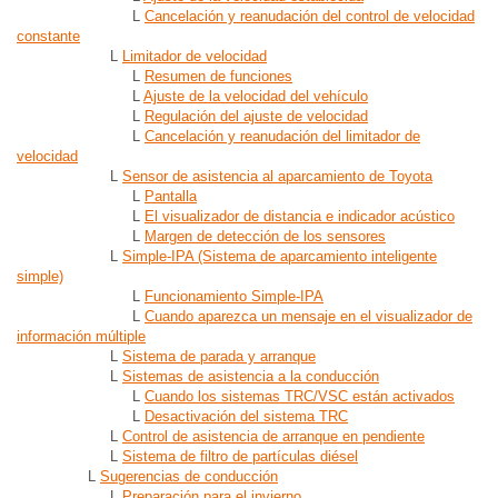
L
Cancelación y reanudación del control de velocidad
constante
L
Limitador de velocidad
L
Resumen de funciones
L
Ajuste de la velocidad del vehículo
L
Regulación del ajuste de velocidad
L
Cancelación y reanudación del limitador de
velocidad
L
Sensor de asistencia al aparcamiento de Toyota
L
Pantalla
L
El visualizador de distancia e indicador acústico
L
Margen de detección de los sensores
L
Simple-IPA (Sistema de aparcamiento inteligente
simple)
L
Funcionamiento Simple-IPA
L
Cuando aparezca un mensaje en el visualizador de
información múltiple
L
Sistema de parada y arranque
L
Sistemas de asistencia a la conducción
L
Cuando los sistemas TRC/VSC están activados
L
Desactivación del sistema TRC
L
Control de asistencia de arranque en pendiente
L
Sistema de filtro de partículas diésel
L
Sugerencias de conducción
L
Preparación para el invierno