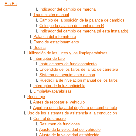
E o Es
L
Indicador del cambio de marcha
L
Transmisión manual
L
Cambio de la posición de la palanca de cambios
L
Coloque la palanca de cambios en R
L
Indicador del cambio de marcha (si está instalado)
L
Palanca del intermitente
L
Freno de estacionamiento
L
Bocina
L
Utilización de las luces y los limpiaparabrisas
L
Interruptor de faro
L
Instrucciones de funcionamiento
L
Encendido de los faros de la luz de carretera
L
Sistema de seguimiento a casa
L
Ruedecilla de nivelación manual de los faros
L
Interruptor de la luz antiniebla
L
Limpia/lavaparabrisas
L
Repostaje
L
Antes de repostar el vehículo
L
Apertura de la tapa del depósito de combustible
L
Uso de los sistemas de asistencia a la conducción
L
Control de crucero
L
Resumen de funciones
L
Ajuste de la velocidad del vehículo
L
Ajuste de la velocidad establecida