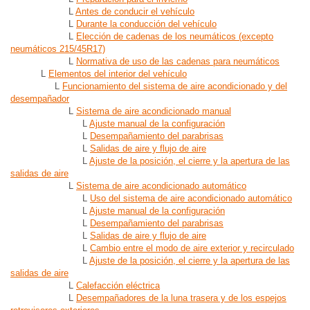
L
Antes de conducir el vehículo
L
Durante la conducción del vehículo
L
Elección de cadenas de los neumáticos (excepto
neumáticos 215/45R17)
L
Normativa de uso de las cadenas para neumáticos
L
Elementos del interior del vehículo
L
Funcionamiento del sistema de aire acondicionado y del
desempañador
L
Sistema de aire acondicionado manual
L
Ajuste manual de la configuración
L
Desempañamiento del parabrisas
L
Salidas de aire y flujo de aire
L
Ajuste de la posición, el cierre y la apertura de las
salidas de aire
L
Sistema de aire acondicionado automático
L
Uso del sistema de aire acondicionado automático
L
Ajuste manual de la configuración
L
Desempañamiento del parabrisas
L
Salidas de aire y flujo de aire
L
Cambio entre el modo de aire exterior y recirculado
L
Ajuste de la posición, el cierre y la apertura de las
salidas de aire
L
Calefacción eléctrica
L
Desempañadores de la luna trasera y de los espejos