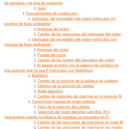
de remolque y la bola de enganche
L
Guía
L
Procedimientos de conducción
L
Interruptor (de encendido) del motor (vehículos sin
sistema de llave inteligente)
L
Arranque del motor
L
Cambio de las posiciones del interruptor del motor
L
Interruptor (de encendido) del motor (vehículos con
sistema de llave inteligente)
L
Arranque del motor
L
Parada del motor
L
Cambio de los modos del interruptor del motor
L
Al apagar el motor con la palanca de cambios en
una posición que no sea P (vehículos con Multidrive)
L
Multidrive
L
Cambio de la posición de la palanca de cambios
L
Objetivo de la posición de cambio
L
Modo deportivo
L
Cambio de intervalos de marchas en la posición M
L
Transmisión manual de modo múltiple
L
Usos de la posición del cambio
L
Selección del modo deportes sencillos (Es)
(únicamente cuando la palanca de cambios se encuentra en E)
L
Cambio de las posiciones de marcha en el modo M
L
Cambio de las posiciones de marcha en los modos