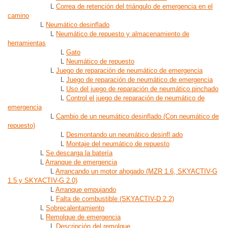
L
Correa de retención del triángulo de emergencia en el
camino
L
Neumático desinflado
L
Neumático de repuesto y almacenamiento de
herramientas
L
Gato
L
Neumático de repuesto
L
Juego de reparación de neumático de emergencia
L
Juego de reparación de neumático de emergencia
L
Uso del juego de reparación de neumático pinchado
L
Control el juego de reparación de neumático de
emergencia
L
Cambio de un neumático desinflado (Con neumático de
repuesto)
L
Desmontando un neumático desinfl ado
L
Montaje del neumático de repuesto
L
Se descarga la batería
L
Arranque de emergencia
L
Arrancando un motor ahogado (MZR 1.6, SKYACTIV-G
1.5 y SKYACTIV-G 2.0)
L
Arranque empujando
L
Falta de combustible (SKYACTIV-D 2.2)
L
Sobrecalentamiento
L
Remolque de emergencia
L
Descripción del remolque