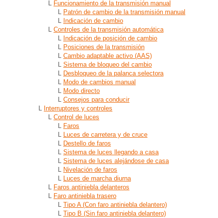
L
Funcionamiento de la transmisión manual
L
Patrón de cambio de la transmisión manual
L
Indicación de cambio
L
Controles de la transmisión automática
L
Indicación de posición de cambio
L
Posiciones de la transmisión
L
Cambio adaptable activo (AAS)
L
Sistema de bloqueo del cambio
L
Desbloqueo de la palanca selectora
L
Modo de cambios manual
L
Modo directo
L
Consejos para conducir
L
Interruptores y controles
L
Control de luces
L
Faros
L
Luces de carretera y de cruce
L
Destello de faros
L
Sistema de luces llegando a casa
L
Sistema de luces alejándose de casa
L
Nivelación de faros
L
Luces de marcha diurna
L
Faros antiniebla delanteros
L
Faro antiniebla trasero
L
Tipo A (Con faro antiniebla delantero)
L
Tipo B (Sin faro antiniebla delantero)