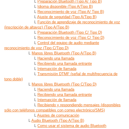
L
Preparación Bluetooth (Tipo A/ Tipo B)
L
Idioma disponible (Tipo A/Tipo B)
L
Reconocimiento de voz (Tipo A/ Tipo B)
L
Ajuste de seguridad (Tipo A/Tipo B)
L
Función de aprendizaje de reconocimiento de voz
(inscripción de altavoz) (Tipo A/Tipo B)
L
Preparación Bluetooth (Tipo C/ Tipo D)
L
Reconocimiento de voz (Tipo C/ Tipo D)
L
Control del equipo de audio mediante
reconocimiento de voz (Tipo C/Tipo D)
L
Manos libres Bluetooth (Tipo A/Tipo B)
L
Haciendo una llamada
L
Recibiendo una llamada entrante
L
Interrupción de llamada
L
Transmisión DTMF (señal de multifrecuencia de
tono doble)
L
Manos libres Bluetooth (Tipo C/Tipo D)
L
Haciendo una llamada
L
Recibiendo una llamada entrante
L
Interrupción de llamada
L
Recibiendo y respondiendo mensajes (disponibles
sólo con teléfonos compatibles con correo electrónico/SMS)
L
Ajustes de comunicación
L
Audio Bluetooth (Tipo A/Tipo B)
L
Como usar el sistema de audio Bluetooth