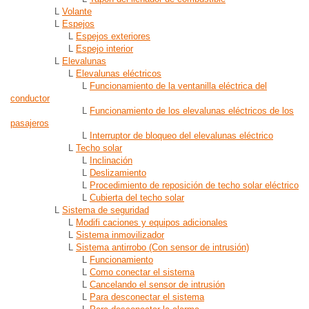
L
Volante
L
Espejos
L
Espejos exteriores
L
Espejo interior
L
Elevalunas
L
Elevalunas eléctricos
L
Funcionamiento de la ventanilla eléctrica del
conductor
L
Funcionamiento de los elevalunas eléctricos de los
pasajeros
L
Interruptor de bloqueo del elevalunas eléctrico
L
Techo solar
L
Inclinación
L
Deslizamiento
L
Procedimiento de reposición de techo solar eléctrico
L
Cubierta del techo solar
L
Sistema de seguridad
L
Modifi caciones y equipos adicionales
L
Sistema inmovilizador
L
Sistema antirrobo (Con sensor de intrusión)
L
Funcionamiento
L
Como conectar el sistema
L
Cancelando el sensor de intrusión
L
Para desconectar el sistema