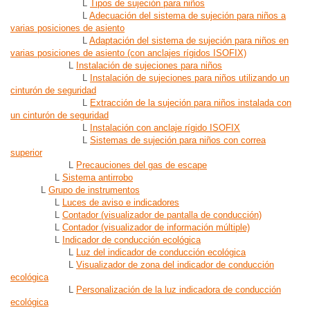
L
Tipos de sujeción para niños
L
Adecuación del sistema de sujeción para niños a
varias posiciones de asiento
L
Adaptación del sistema de sujeción para niños en
varias posiciones de asiento (con anclajes rígidos ISOFIX)
L
Instalación de sujeciones para niños
L
Instalación de sujeciones para niños utilizando un
cinturón de seguridad
L
Extracción de la sujeción para niños instalada con
un cinturón de seguridad
L
Instalación con anclaje rígido ISOFIX
L
Sistemas de sujeción para niños con correa
superior
L
Precauciones del gas de escape
L
Sistema antirrobo
L
Grupo de instrumentos
L
Luces de aviso e indicadores
L
Contador (visualizador de pantalla de conducción)
L
Contador (visualizador de información múltiple)
L
Indicador de conducción ecológica
L
Luz del indicador de conducción ecológica
L
Visualizador de zona del indicador de conducción
ecológica
L
Personalización de la luz indicadora de conducción
ecológica