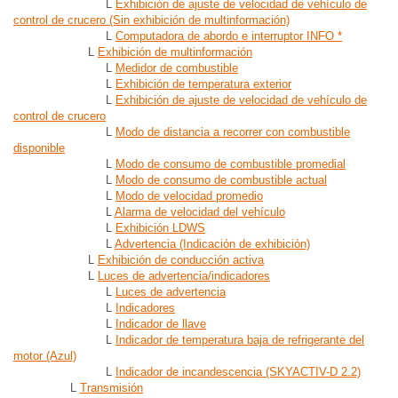
L
Exhibición de ajuste de velocidad de vehículo de
control de crucero (Sin exhibición de multinformación)
L
Computadora de abordo e interruptor INFO *
L
Exhibición de multinformación
L
Medidor de combustible
L
Exhibición de temperatura exterior
L
Exhibición de ajuste de velocidad de vehículo de
control de crucero
L
Modo de distancia a recorrer con combustible
disponible
L
Modo de consumo de combustible promedial
L
Modo de consumo de combustible actual
L
Modo de velocidad promedio
L
Alarma de velocidad del vehículo
L
Exhibición LDWS
L
Advertencia (Indicación de exhibición)
L
Exhibición de conducción activa
L
Luces de advertencia/indicadores
L
Luces de advertencia
L
Indicadores
L
Indicador de llave
L
Indicador de temperatura baja de refrigerante del
motor (Azul)
L
Indicador de incandescencia (SKYACTIV-D 2.2)
L
Transmisión