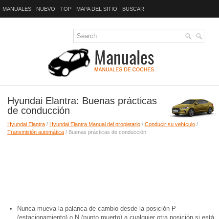
MANUALES
NUEVO
TOP
MAPA DEL SITIO
BUSCAR
Hyundai Elantra: Buenas prácticas
de conducción
Hyundai Elantra
/
Hyundai Elantra Manual del propietario
/
Conducir su vehículo
/
Transmisión automática
/ Buenas prácticas de conducción
Nunca mueva la palanca de cambio desde la posición P
(estacionamiento) o N (punto muerto) a cualquier otra posición si está