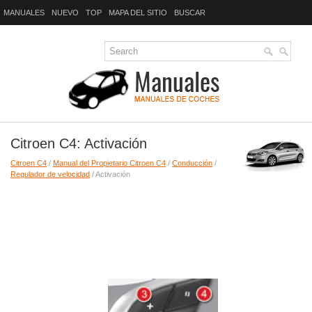
MANUALES
NUEVO
TOP
MAPA DEL SITIO
BUSCAR
Citroen C4: Activación
Citroen C4
/
Manual del Propietario Citroen C4
/
Conducción
/
Regulador de velocidad
/ Activación