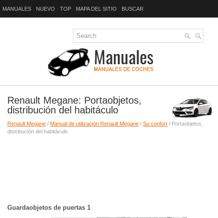
MANUALES
NUEVO
TOP
MAPA DEL SITIO
BUSCAR
Renault Megane: Portaobjetos,
distribución del habitáculo
Renault Megane
/
Manual de utilización Renault Megane
/
Su confort
/ Portaobjetos,
distribución del habitáculo
Guardaobjetos de puertas 1