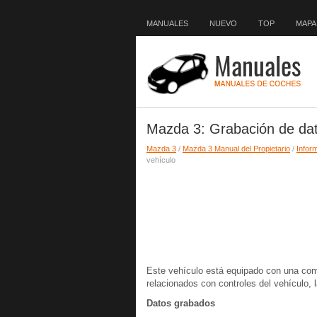
MANUALES
NUEVO
TOP
MAPA 
Mazda 3: Grabación de dat
Mazda 3
/
Mazda 3 Manual del Propietario
/
Inform
vehículo
Este vehículo está equipado con una comp
relacionados con controles del vehículo, 
Datos grabados