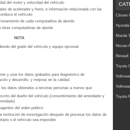
ad del motor y velocidad del vehículo
CAT
es de acelerador y freno, e información relacionada con las
conduce el vehículo.
Citroen 
ncionamiento de cada computadora de abordo.
Hyundai
en otras computadoras de abordo
Mazda 
NOTA
Nissan 
endo del grado del vehículo y equipo opcional.
Renault
Toyota C
ner y usar los datos grabados para diagnóstico de
Volkswa
ción y desarrollo, y mejoras en la calidad.
Volkswa
e los datos obtenidos a terceras personas a menos que:
crito del dueño del vehículo (consentimiento del arrendador y
Toyota P
rrendado)
s agentes del orden público
 institución de investigación después de procesar los datos de
etario o el vehículo sea imposible