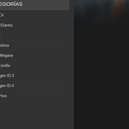
EGORÍAS
C4
 Elantra
3
Altima
 Megane
orolla
gen ID.3
gen ID.4
rius