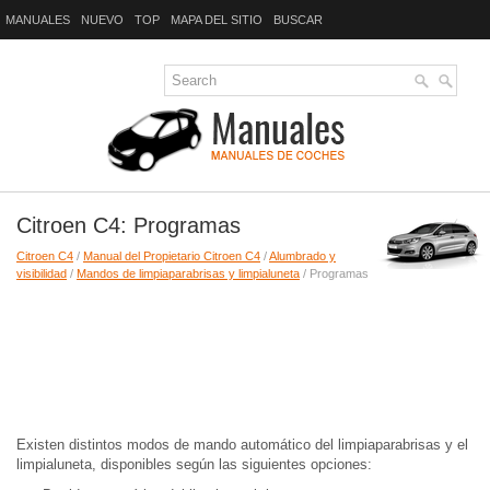
MANUALES
NUEVO
TOP
MAPA DEL SITIO
BUSCAR
Citroen C4: Programas
Citroen C4
/
Manual del Propietario Citroen C4
/
Alumbrado y
visibilidad
/
Mandos de limpiaparabrisas y limpialuneta
/ Programas
Existen distintos modos de mando automático del limpiaparabrisas y el
limpialuneta, disponibles según las siguientes opciones: