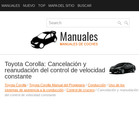
MANUALES
NUEVO
TOP
MAPA DEL SITIO
BUSCAR
Toyota Corolla: Cancelación y
reanudación del control de velocidad
constante
Toyota Corolla
/
Toyota Corolla Manual del Propietario
/
Conducción
/
Uso de los
sistemas de asistencia a la conducción
/
Control de crucero
/ Cancelación y reanudación
del control de velocidad constante