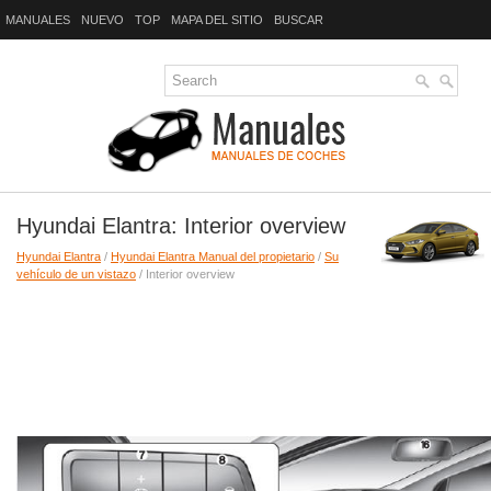
MANUALES
NUEVO
TOP
MAPA DEL SITIO
BUSCAR
Hyundai Elantra: Interior overview
Hyundai Elantra
/
Hyundai Elantra Manual del propietario
/
Su
vehículo de un vistazo
/ Interior overview