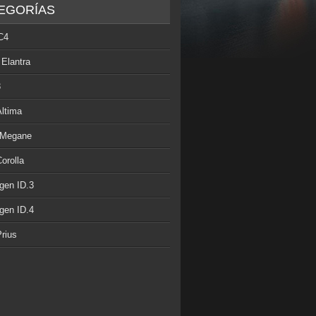
EGORÍAS
C4
 Elantra
3
Altima
 Megane
orolla
gen ID.3
gen ID.4
rius