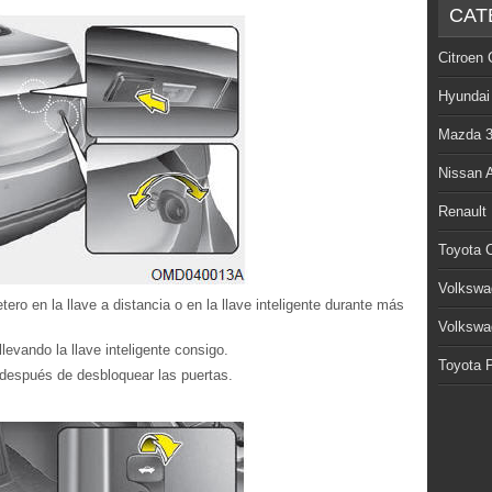
CAT
Citroen 
Hyundai
Mazda 
Nissan 
Renault
Toyota C
Volkswa
ero en la llave a distancia o en la llave inteligente durante más
Volkswa
evando la llave inteligente consigo.
Toyota P
después de desbloquear las puertas.