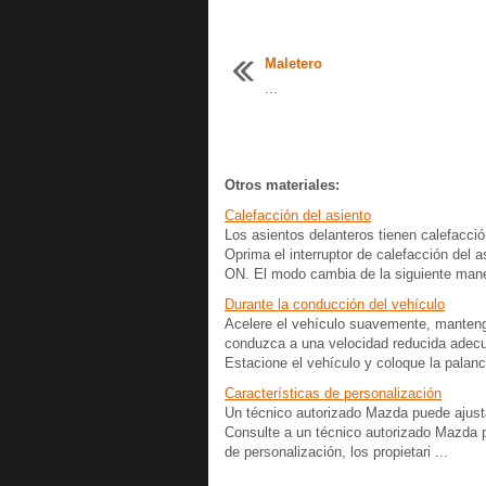
Maletero
...
Otros materiales:
Calefacción del asiento
Los asientos delanteros tienen calefacció
Oprima el interruptor de calefacción del 
ON. El modo cambia de la siguiente mane
Durante la conducción del vehículo
Acelere el vehículo suavemente, mantenga
conduzca a una velocidad reducida adecua
Estacione el vehículo y coloque la palanc
Características de personalización
Un técnico autorizado Mazda puede ajusta
Consulte a un técnico autorizado Mazda 
de personalización, los propietari ...