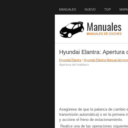
MANUALES
NUEVO
TOP
MAPA 
Hyundai Elantra: Apertura 
Hyundai Elantra
/
Hyundai Elantra Manual del prop
Apertura del maletero
Asegúrese de que la palanca de cambio e
transmisión automática) o en la primera 
y accione el freno de estacionamiento.
Realice una de las operaciones siguiente