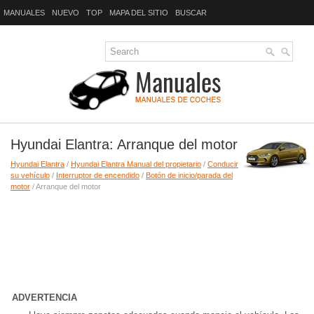
MANUALES
NUEVO
TOP
MAPA DEL SITIO
BUSCAR
Hyundai Elantra: Arranque del motor
Hyundai Elantra
/
Hyundai Elantra Manual del propietario
/
Conducir
su vehículo
/
Interruptor de encendido
/
Botón de inicio/parada del
motor
/ Arranque del motor
ADVERTENCIA