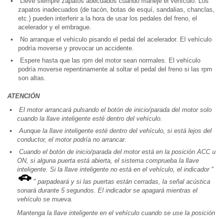
Lleve siempre zapatos adecuados cuando maneje el vehículo. Los
zapatos inadecuados (de tacón, botas de esquí, sandalias, chanclas,
etc.) pueden interferir a la hora de usar los pedales del freno, el
acelerador y el embrague.
No arranque el vehículo pisando el pedal del acelerador. El vehículo
podría moverse y provocar un accidente.
Espere hasta que las rpm del motor sean normales. El vehículo
podría moverse repentinamente al soltar el pedal del freno si las rpm
son altas.
ATENCIÓN
El motor arrancará pulsando el botón de inicio/parada del motor solo
cuando la llave inteligente esté dentro del vehículo.
Aunque la llave inteligente esté dentro del vehículo, si está lejos del
conductor, el motor podría no arrancar.
Cuando el botón de inicio/parada del motor está en la posición ACC u
ON, si alguna puerta está abierta, el sistema comprueba la llave
inteligente. Si la llave inteligente no está en el vehículo, el indicador "
" parpadeará y si las puertas están cerradas, la señal acústica
sonará durante 5 segundos. El indicador se apagará mientras el
vehículo se mueva.
Mantenga la llave inteligente en el vehículo cuando se use la posición