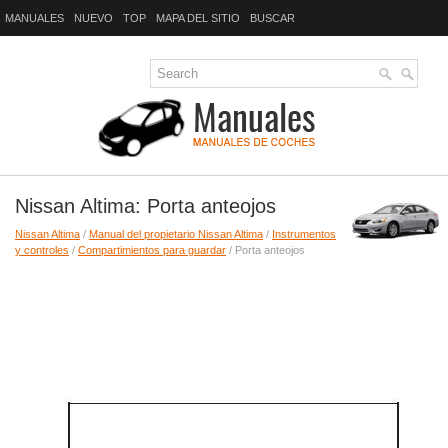
MANUALES
NUEVO
TOP
MAPA DEL SITIO
BUSCAR
Nissan Altima: Porta anteojos
Nissan Altima
/
Manual del propietario Nissan Altima
/
Instrumentos
y controles
/
Compartimientos para guardar
/ Porta anteojos