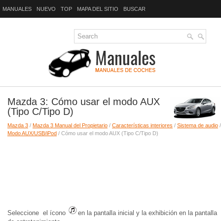
MANUALES
NUEVO
TOP
MAPA DEL SITIO
BUSCAR
Mazda 3: Cómo usar el modo AUX
(Tipo C/Tipo D)
Mazda 3
/
Mazda 3 Manual del Propietario
/
Características interiores
/
Sistema de audio
/
Modo AUX/USB/iPod
/ Cómo usar el modo AUX (Tipo C/Tipo D)
Seleccione el ícono
en la pantalla inicial y la exhibición en la pantalla