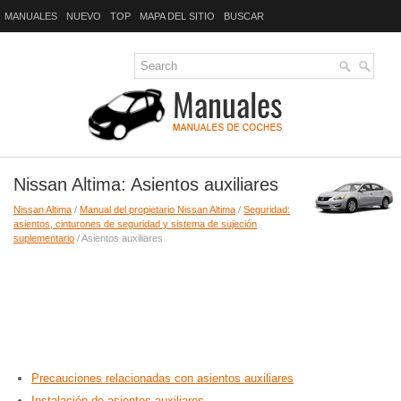
MANUALES
NUEVO
TOP
MAPA DEL SITIO
BUSCAR
Nissan Altima: Asientos auxiliares
Nissan Altima
/
Manual del propietario Nissan Altima
/
Seguridad:
asientos, cinturones de seguridad y sistema de sujeción
suplementario
/ Asientos auxiliares
Precauciones relacionadas con asientos auxiliares
Instalación de asientos auxiliares