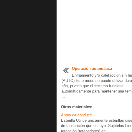
Operación automática
Enfriamiento y/o calefacción sin 
(AUTO) Este modo se puede utilizar dura
año, puesto que el sistema funciona
automáticamente para mantener una tem
...
Otros materiales:
Antes de conducir
Esterilla Utilice únicamente esterillas 
de fabricación que el suyo. Sujételas bie
retención (retenedores) en ...