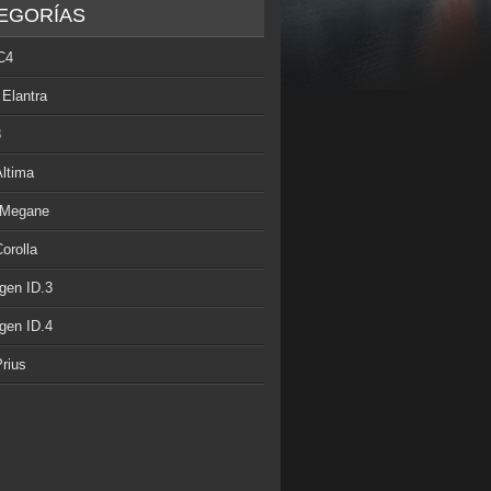
EGORÍAS
C4
 Elantra
3
Altima
 Megane
orolla
gen ID.3
gen ID.4
rius