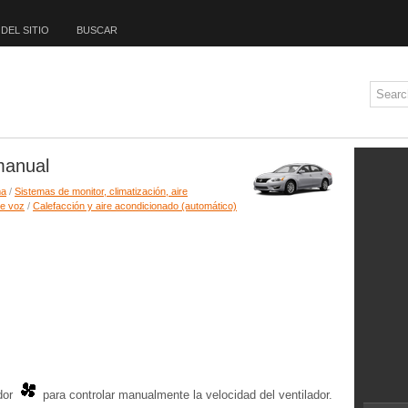
DEL SITIO
BUSCAR
manual
ma
/
Sistemas de monitor, climatización, aire
de voz
/
Calefacción y aire acondicionado (automático)
ador
para controlar manualmente la velocidad del ventilador.