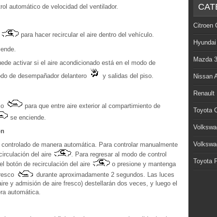
CAT
ol automático de velocidad del ventilador.
Citroen 
e
para hacer recircular el aire dentro del vehículo.
Hyundai
iende.
Mazda 
uede activar si el aire acondicionado está en el modo de
odo de desempañador delantero
y salidas del piso.
Nissan 
Renault
co
para que entre aire exterior al compartimiento de
Toyota C
se enciende.
Volkswa
ón
Volkswa
 controlado de manera automática. Para controlar manualmente
circulación del aire
. Para regresar al modo de control
Toyota P
l botón de recirculación del aire
o presione y mantenga
fresco
durante aproximadamente 2 segundos. Las luces
ire y admisión de aire fresco) destellarán dos veces, y luego el
ra automática.