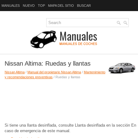
MANUALES
NUEVO
TOP
MAPA DEL SITIO
BUSCAR
Nissan Altima: Ruedas y llantas
Nissan Altima
/
Manual del propietario Nissan Altima
/
Mantenimiento
y recomendaciones preventivas
/ Ruedas y llantas
Si tiene una llanta desinflada, consulte Llanta desinflada en la sección En
caso de emergencia de este manual.