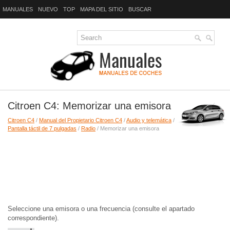
MANUALES
NUEVO
TOP
MAPA DEL SITIO
BUSCAR
Citroen C4: Memorizar una emisora
Citroen C4
/
Manual del Propietario Citroen C4
/
Audio y telemática
/
Pantalla táctil de 7 pulgadas
/
Radio
/ Memorizar una emisora
Seleccione una emisora o una frecuencia (consulte el apartado
correspondiente).