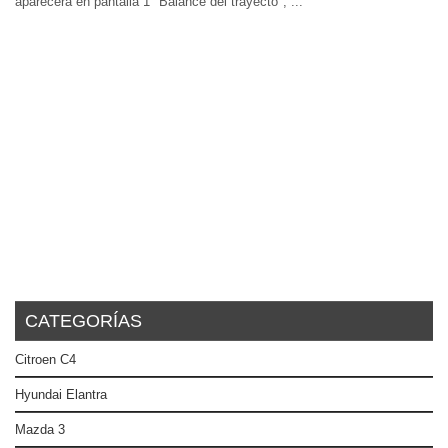
aparecerá en pantalla 1 "Balance del trayecto", ...
CATEGORÍAS
Citroen C4
Hyundai Elantra
Mazda 3