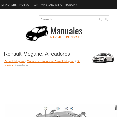
MANUALES
NUEVO
TOP
MAPA DEL SITIO
BUSCAR
Renault Megane: Aireadores
Renault Megane
/
Manual de utilización Renault Megane
/
Su
confort
/ Aireadores