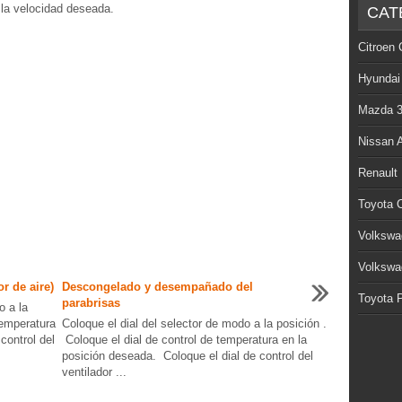
a la velocidad deseada.
CAT
Citroen 
Hyundai
Mazda 
Nissan 
Renault
Toyota C
Volkswa
Volkswa
r de aire)
Descongelado y desempañado del
Toyota P
parabrisas
o a la
temperatura
Coloque el dial del selector de modo a la posición .
control del
Coloque el dial de control de temperatura en la
posición deseada. Coloque el dial de control del
ventilador ...