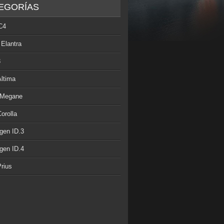
EGORÍAS
C4
 Elantra
3
Altima
 Megane
orolla
gen ID.3
gen ID.4
rius