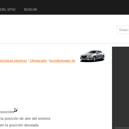
DEL SITIO
BUSCAR
erísticas interiores
/
Climatizador
/
Acondicionador de
 posición
.
a posición de aire del exterior.
 en la posición deseada.