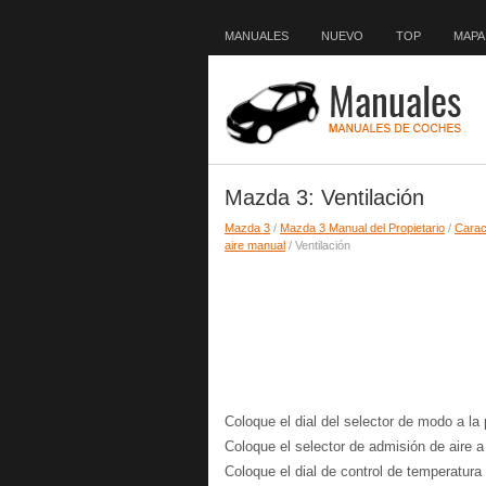
MANUALES
NUEVO
TOP
MAPA 
Mazda 3: Ventilación
Mazda 3
/
Mazda 3 Manual del Propietario
/
Caract
aire manual
/ Ventilación
Coloque el dial del selector de modo a la
Coloque el selector de admisión de aire a l
Coloque el dial de control de temperatura