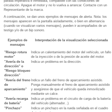
parada imperativa e inmediata, compatible con las condiciones de
circulación. Apague el motor y no lo vuelva a arrancar. Contacte con un
Representante de la marca.
A continuación, se dan unos ejemplos de mensajes de alerta. Nota: los
mensajes aparecen en la pantalla aisladamente, o bien en alternancia
(cuando se visualizan varios mensajes), pueden ir acompañados de un
testigo y/o de un bip sonoro.
Ejemplos de
Interpretación de la visualización seleccionada
mensajes
"Riesgo rotura
Indica un calentamiento del motor del vehículo, un fallo
motor"
de la inyección o de la presión de aceite del motor.
"Avería de la
Indica un problema en la dirección.
dirección" o
"Riesgo bloqueo
dirección"
"Avería del freno
Indica un fallo del freno de aparcamiento asistido.
de
Ponga manualmente el freno de aparcamiento asistido
aparcamiento"
y asegúrese de que el vehículo queda inmovilizado
mediante un calce.
"Avería recarga
Indica un problema en el circuito de carga de la batería
de batería"
del vehículo (alternador...).
"Pinchazo"
Indica un pinchazo en la rueda señalada en el cuadro