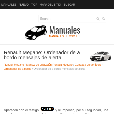
MANUALES
NUEVO
TOP
MAPA DEL SITIO
BUSCAR
Renault Megane: Ordenador de a
bordo mensajes de alerta
Renault Megane
/
Manual de utilización Renault Megane
/
Conozca su vehículo
/
Ordenador de a bordo
/ Ordenador de a bordo mensajes de alerta
Aparecen con el testigo
y le imponen, por su seguridad, una