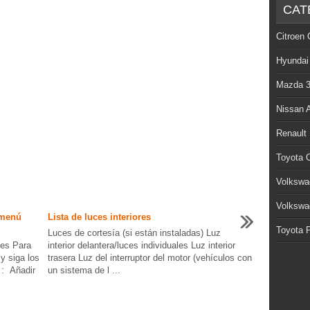
CAT
Citroen 
Hyundai
Mazda 
Nissan 
Renault
Toyota C
Volkswa
Volkswa
(menú
Lista de luces interiores
Toyota P
Luces de cortesía (si están instaladas) Luz
nes Para
interior delantera/luces individuales Luz interior
y siga los
trasera Luz del interruptor del motor (vehículos con
 : Añadir
un sistema de l ...