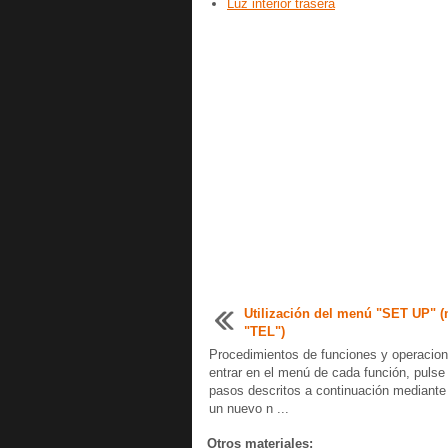
Luz interior trasera
Utilización del menú "SET UP" 
"TEL")
Procedimientos de funciones y operacio
entrar en el menú de cada función, pulse 
pasos descritos a continuación mediante
un nuevo n ...
Otros materiales: