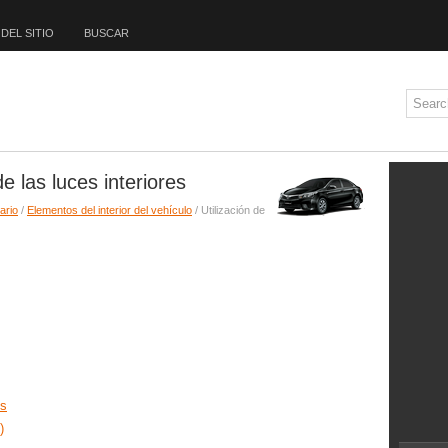
DEL SITIO
BUSCAR
de las luces interiores
ario
/
Elementos del interior del vehículo
/ Utilización de
es
)