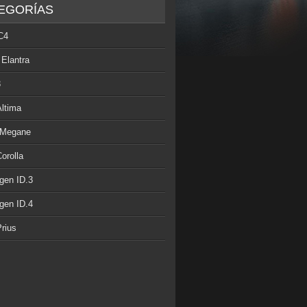
EGORÍAS
C4
 Elantra
3
Altima
 Megane
orolla
gen ID.3
gen ID.4
rius