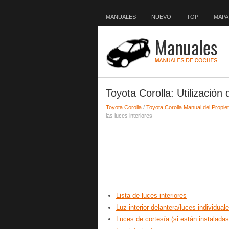
MANUALES
NUEVO
TOP
MAPA 
Toyota Corolla: Utilización 
Toyota Corolla
/
Toyota Corolla Manual del Propiet
las luces interiores
Lista de luces interiores
Luz interior delantera/luces individual
Luces de cortesía (si están instaladas