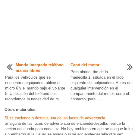
Mando integrado teléfono
Capó del motor
manos libres
Para abrirlo, tire de la
Para los vehículos que se
manecilla 1, situada en el lado
encuentren equipados, utilice el
izquierdo del salpicadero. Antes de
micro 6 y el mando bajo el volante
cualquier intervención en el
5. Utilización del teléfono Les
compartimento del motor, corte el
recordamos la necesidad de re ...
contacto; para ...
Otros materiales:
Si se enciende o destella una de las luces de advertencia
Si alguna de las luces de advertencia se enciende/destella, realice la
acción adecuada para cada luz. No hay problema en que se apague la luz,
sin embargo si la luz no se apaga o si se enciende/destella otra vez,