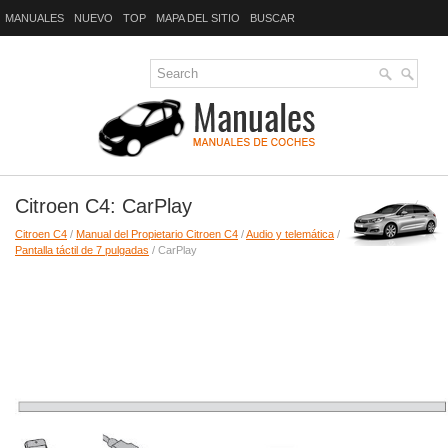
MANUALES
NUEVO
TOP
MAPA DEL SITIO
BUSCAR
Citroen C4: CarPlay
Citroen C4
/
Manual del Propietario Citroen C4
/
Audio y telemática
/
Pantalla táctil de 7 pulgadas
/ CarPlay