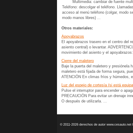
Multimedia: cambiar de fuente mult
Teléfono: descolgar el teléfono. Llamada
acceso al menú teléfono (colgar, modo s
modo manos libres) ...
Otros materiales:
Apoyabrazos
El apoyabrazos trasero en el centro del r
asiento central) o levantar. ADVERTENC
movimiento del asiento y el apoyabrazos
Cierre del maletero
Baje la puerta del maletero y presiónela 
maletero está fijada de forma segura, pue
ATENCIÓN En climas fríos y húmedos, el 
Luz del espejo de cortesía (si está equip
Pulse el interruptor para encender o apaga
PRECAUCIÓN Para evitar un drenaje innec
O después de utilizarla. ...
© 2011-2026 derechos de autor www.cesauto.net 