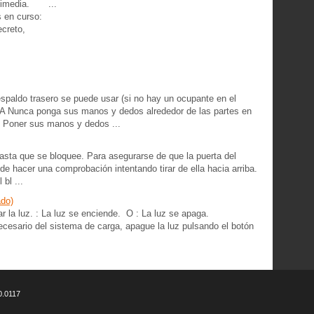
imedia.
...
s en curso:
ecreto,
espaldo trasero se puede usar (si no hay un ocupante en el
IA Nunca ponga sus manos y dedos alrededor de las partes en
: Poner sus manos y dedos ...
hasta que se bloquee. Para asegurarse de que la puerta del
de hacer una comprobación intentando tirar de ella hacia arriba.
bl ...
ado)
r la luz. : La luz se enciende. O : La luz se apaga.
esario del sistema de carga, apague la luz pulsando el botón
0.0117