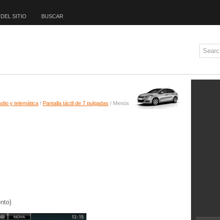
DEL SITIO
BUSCAR
dio y telemática
/
Pantalla táctil de 7 pulgadas
/ Menús
nto)