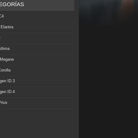
EGORÍAS
C4
 Elantra
3
Altima
 Megane
orolla
gen ID.3
gen ID.4
rius