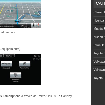
CAT
Citroen 
Hyundai
Mazda 
 el destino.
Nissan 
Renault
 equipamiento)
Toyota C
Volkswa
Volkswa
Toyota P
 su smartphone a través de "MirrorLinkTM" o CarPlay.