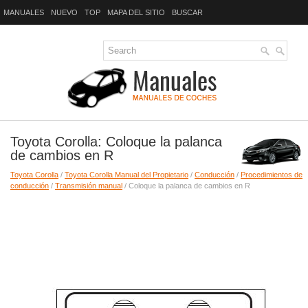
MANUALES
NUEVO
TOP
MAPA DEL SITIO
BUSCAR
Toyota Corolla: Coloque la palanca
de cambios en R
Toyota Corolla
/
Toyota Corolla Manual del Propietario
/
Conducción
/
Procedimientos de
conducción
/
Transmisión manual
/ Coloque la palanca de cambios en R