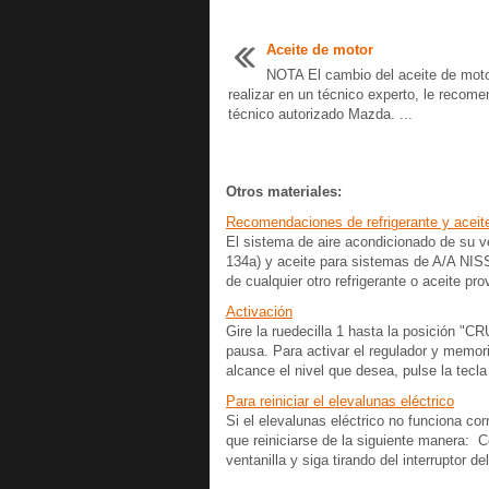
Aceite de motor
NOTA El cambio del aceite de mot
realizar en un técnico experto, le reco
técnico autorizado Mazda. ...
Otros materiales:
Recomendaciones de refrigerante y aceite
El sistema de aire acondicionado de su 
134a) y aceite para sistemas de A/A NI
de cualquier otro refrigerante o aceite pro
Activación
Gire la ruedecilla 1 hasta la posición "C
pausa. Para activar el regulador y memor
alcance el nivel que desea, pulse la tecla 
Para reiniciar el elevalunas eléctrico
Si el elevalunas eléctrico no funciona co
que reiniciarse de la siguiente manera: C
ventanilla y siga tirando del interruptor del