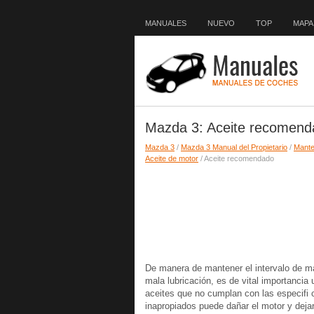
MANUALES
NUEVO
TOP
MAPA 
Mazda 3: Aceite recomend
Mazda 3
/
Mazda 3 Manual del Propietario
/
Mante
Aceite de motor
/ Aceite recomendado
De manera de mantener el intervalo de ma
mala lubricación, es de vital importancia
aceites que no cumplan con las especifi 
inapropiados puede dañar el motor y dejar