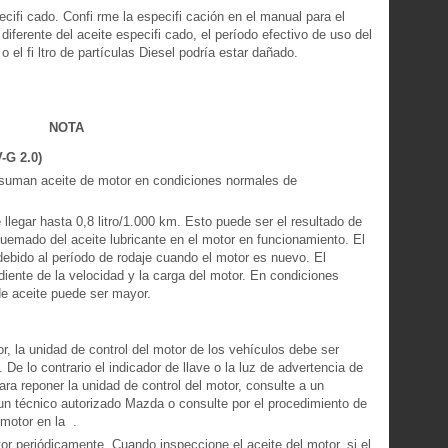
ifi cado. Confi rme la especifi cación en el manual para el
 diferente del aceite especifi cado, el período efectivo de uso del
 o el fi ltro de partículas Diesel podría estar dañado.
NOTA
-G 2.0)
suman aceite de motor en condiciones normales de
legar hasta 0,8 litro/1.000 km. Esto puede ser el resultado de
 quemado del aceite lubricante en el motor en funcionamiento. El
bido al período de rodaje cuando el motor es nuevo. El
ente de la velocidad y la carga del motor. En condiciones
e aceite puede ser mayor.
, la unidad de control del motor de los vehículos debe ser
De lo contrario el indicador de llave o la luz de advertencia de
ra reponer la unidad de control del motor, consulte a un
n técnico autorizado Mazda o consulte por el procedimiento de
 motor en la .
or periódicamente. Cuando inspeccione el aceite del motor, si el