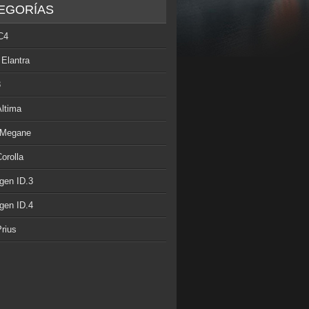
EGORÍAS
C4
 Elantra
3
Altima
 Megane
orolla
gen ID.3
gen ID.4
rius