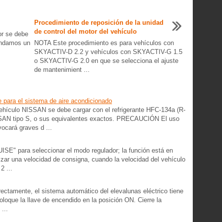
Procedimiento de reposición de la unidad
de control del motor del vehículo
or se debe
mendamos un
NOTA Este procedimiento es para vehículos con
SKYACTIV-D 2.2 y vehículos con SKYACTIV-G 1.5
o SKYACTIV-G 2.0 en que se selecciona el ajuste
de mantenimient ...
 para el sistema de aire acondicionado
vehículo NISSAN se debe cargar con el refrigerante HFC-134a (R-
SSAN tipo S, o sus equivalentes exactos. PRECAUCIÓN El uso
vocará graves d ...
RUISE" para seleccionar el modo regulador; la función está en
izar una velocidad de consigna, cuando la velocidad del vehículo
2 ...
rrectamente, el sistema automático del elevalunas eléctrico tiene
oloque la llave de encendido en la posición ON. Cierre la
 ...