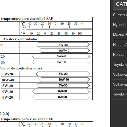
CAT
Citroen 
Hyundai
Mazda 
Nissan 
Renault
Toyota C
Volkswa
Volkswa
Toyota P