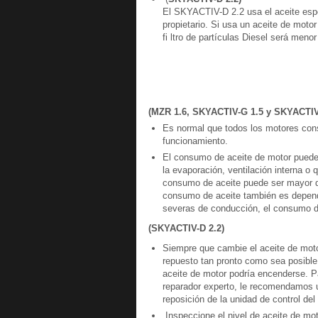
El SKYACTIV-D 2.2 usa el aceite espec
propietario. Si usa un aceite de motor
fi ltro de partículas Diesel será menor
(MZR 1.6, SKYACTIV-G 1.5 y SKYACTIV
Es normal que todos los motores con
funcionamiento.
El consumo de aceite de motor puede l
la evaporación, ventilación interna o
consumo de aceite puede ser mayor de
consumo de aceite también es dependi
severas de conducción, el consumo d
(SKYACTIV-D 2.2)
Siempre que cambie el aceite de motor
repuesto tan pronto como sea posible. 
aceite de motor podría encenderse. Pa
reparador experto, le recomendamos u
reposición de la unidad de control del
Inspeccione el nivel de aceite de mot