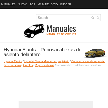
MANUALES
NUEVO
TOP
MAPA DEL SITIO
BUSCAR
Hyundai Elantra: Reposacabezas del
asiento delantero
Hyundai Elantra
/
Hyundai Elantra Manual del propietario
/
Características de seguridad
de su vehículo
/
Asientos
/
Reposacabezas
/ Reposacabezas del asiento delantero