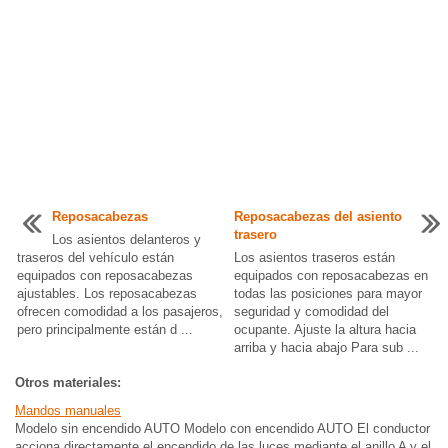
Reposacabezas
Reposacabezas del asiento
trasero
Los asientos delanteros y
traseros del vehículo están
Los asientos traseros están
equipados con reposacabezas
equipados con reposacabezas en
ajustables. Los reposacabezas
todas las posiciones para mayor
ofrecen comodidad a los pasajeros,
seguridad y comodidad del
pero principalmente están d ...
ocupante. Ajuste la altura hacia
arriba y hacia abajo Para sub ...
Otros materiales:
Mandos manuales
Modelo sin encendido AUTO Modelo con encendido AUTO El conductor
acciona directamente el encendido de las luces mediante el anillo A y el