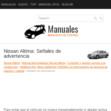
MANUALES
NUEVO
TOP
MAPA DEL SITIO
BUSCAR
Nissan Altima: Señales de
advertencia
Nissan Altima
/
Manual del propietario Nissan Altima
/
Controles y ajustes previos a la
conducción
/
Intelligent Key (llave inteligente) NISSAN con interruptores de apertura de
puertas y cajuela
/ Señales de advertencia
Para evitar que el vehículo se mueva inesperadamente si alguien activa