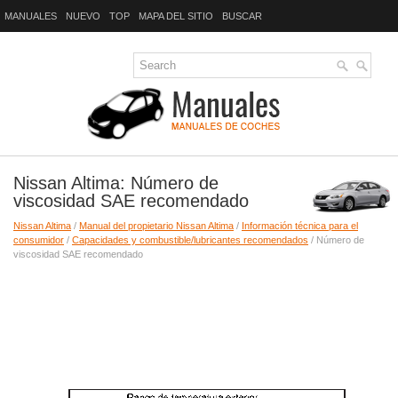
MANUALES
NUEVO
TOP
MAPA DEL SITIO
BUSCAR
Nissan Altima: Número de
viscosidad SAE recomendado
Nissan Altima
/
Manual del propietario Nissan Altima
/
Información técnica para el
consumidor
/
Capacidades y combustible/lubricantes recomendados
/ Número de
viscosidad SAE recomendado