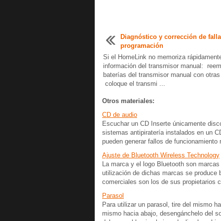
Diagnóstico y corrección de fall
programación
Si el HomeLink no memoriza rápidamente
información del transmisor manual: reem
baterías del transmisor manual con otra
coloque el transmi ...
Otros materiales:
CD de audio
Escuchar un CD Inserte únicamente disco
sistemas antipiratería instalados en un 
pueden generar fallos de funcionamiento n
Ajuste de Bluetooth Wireless Technology
La marca y el logo Bluetooth son marcas 
utilización de dichas marcas se produce 
comerciales son los de sus propietarios c
Parasol
Para utilizar un parasol, tire del mismo h
mismo hacia abajo, desengánchelo del sopor