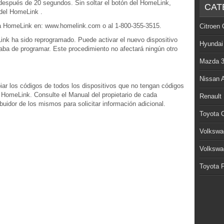
después de 20 segundos. Sin soltar el botón del HomeLink,
CAT
del HomeLink .
 a HomeLink en: www.homelink.com o al 1-800-355-3515.
Citroen 
ink ha sido reprogramado. Puede activar el nuevo dispositivo
Hyundai
ba de programar. Este procedimiento no afectará ningún otro
Mazda 
Nissan 
iar los códigos de todos los dispositivos que no tengan códigos
HomeLink. Consulte el Manual del propietario de cada
Renault
ribuidor de los mismos para solicitar información adicional.
Toyota C
Volkswa
Volkswa
Toyota P