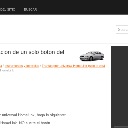
DEL SITIO
BUSCAR
ción de un solo botón del
ma
/
Instrumentos y controles
/
Transceptor universal HomeLink (solo si está
l HomeLink
r universal HomeLink, haga lo siguiente:
HomeLink. NO suelte el botón.