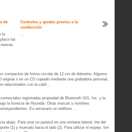
as de
Controles y ajustes previos a la
conducción
 la
...
place las
s nuevas.
s compactos de forma circular de 12 cm de diámetro. Algunos
CD original o en un CD copiado mediante una grabadora personal,
o relacionados con la calid ...
comerciales registradas propiedad de Bluetooth SIG, Inc. y la
bajo la licencia de Hyundai. Otras marcas y nombres
orrespondientes. Es necesario un teléfono ...
acia abajo. Para usar un parasol en una ventana lateral, tire del
te (1) y muevalo hacia el lado (2). Para utilizar el espejo, tire