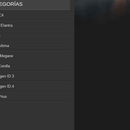
EGORÍAS
C4
 Elantra
3
Altima
 Megane
orolla
gen ID.3
gen ID.4
rius