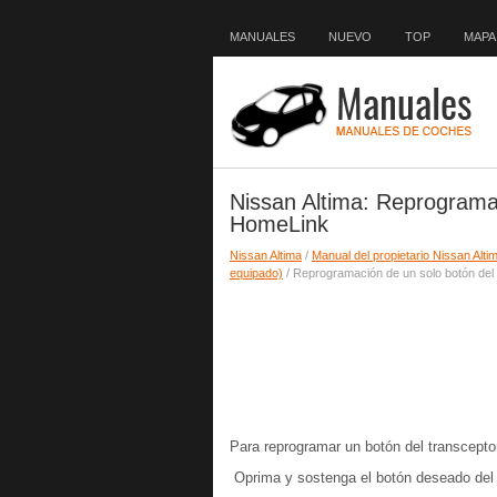
MANUALES
NUEVO
TOP
MAPA 
Nissan Altima: Reprograma
HomeLink
Nissan Altima
/
Manual del propietario Nissan Alti
equipado)
/ Reprogramación de un solo botón de
Para reprogramar un botón del transcepto
Oprima y sostenga el botón deseado del 