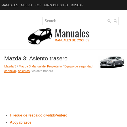
MANUALES
NUEVO
TOP
MAPA DEL SITIO
BUSCAR
Mazda 3: Asiento trasero
Mazda 3
/
Mazda 3 Manual del Propietario
/
Equipo de seguridad
esencial
/
Asientos
/ Asiento trasero
Pliegue de respaldo dividido/entero
Apoyabrazos