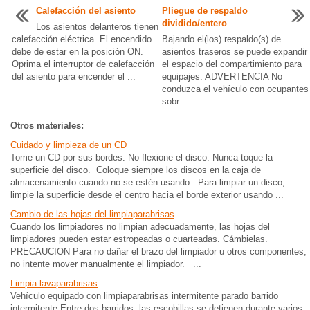
Calefacción del asiento
Pliegue de respaldo
dividido/entero
Los asientos delanteros tienen
calefacción eléctrica. El encendido
Bajando el(los) respaldo(s) de
debe de estar en la posición ON.
asientos traseros se puede expandir
Oprima el interruptor de calefacción
el espacio del compartimiento para
del asiento para encender el ...
equipajes. ADVERTENCIA No
conduzca el vehículo con ocupantes
sobr ...
Otros materiales:
Cuidado y limpieza de un CD
Tome un CD por sus bordes. No flexione el disco. Nunca toque la
superficie del disco. Coloque siempre los discos en la caja de
almacenamiento cuando no se estén usando. Para limpiar un disco,
limpie la superficie desde el centro hacia el borde exterior usando ...
Cambio de las hojas del limpiaparabrisas
Cuando los limpiadores no limpian adecuadamente, las hojas del
limpiadores pueden estar estropeadas o cuarteadas. Cámbielas.
PRECAUCION Para no dañar el brazo del limpiador u otros componentes,
no intente mover manualmente el limpiador. ...
Limpia-lavaparabrisas
Vehículo equipado con limpiaparabrisas intermitente parado barrido
intermitente Entre dos barridos, las escobillas se detienen durante varios