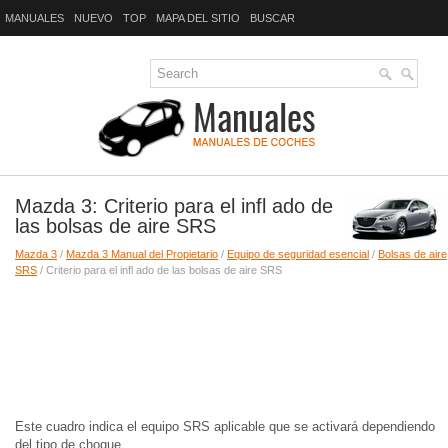
MANUALES
NUEVO
TOP
MAPA DEL SITIO
BUSCAR
Mazda 3: Criterio para el infl ado de
las bolsas de aire SRS
Mazda 3
/
Mazda 3 Manual del Propietario
/
Equipo de seguridad esencial
/
Bolsas de aire
SRS
/ Criterio para el infl ado de las bolsas de aire SRS
Este cuadro indica el equipo SRS aplicable que se activará dependiendo
del tipo de choque.