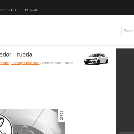
DEL SITIO
BUSCAR
edor - rueda
Megane
/
Consejos prácticos
/ Embellecedor - rueda