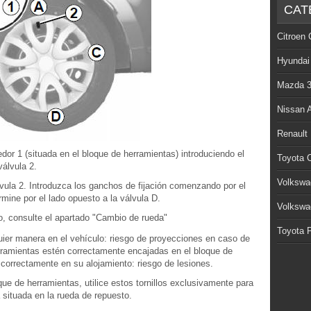
CAT
Citroen 
Hyundai
Mazda 
Nissan 
Renault
edor 1 (situada en el bloque de herramientas) introduciendo el
Toyota C
válvula 2.
Volkswa
álvula 2. Introduzca los ganchos de fijación comenzando por el
rmine por el lado opuesto a la válvula D.
Volkswa
obo, consulte el apartado "Cambio de rueda"
Toyota P
uier manera en el vehículo: riesgo de proyecciones en caso de
erramientas estén correctamente encajadas en el bloque de
 correctamente en su alojamiento: riesgo de lesiones.
loque de herramientas, utilice estos tornillos exclusivamente para
a situada en la rueda de repuesto.