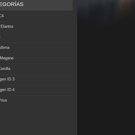
EGORÍAS
C4
 Elantra
3
Altima
 Megane
orolla
gen ID.3
gen ID.4
rius