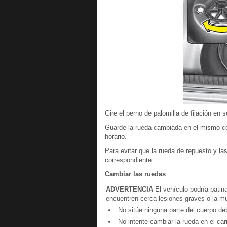
Gire el perno de palomilla de fijación en s
Guarde la rueda cambiada en el mismo com
horario.
Para evitar que la rueda de repuesto y l
correspondiente.
Cambiar las ruedas
ADVERTENCIA
El vehículo podría patina
encuentren cerca lesiones graves o la m
No sitúe ninguna parte del cuerpo deb
No intente cambiar la rueda en el carri