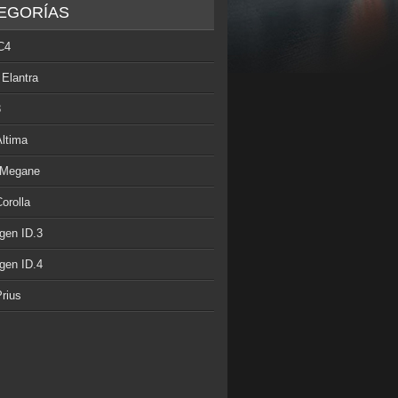
EGORÍAS
C4
 Elantra
3
Altima
 Megane
orolla
gen ID.3
gen ID.4
rius