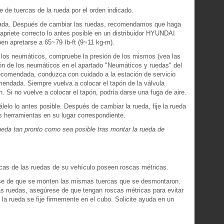
ve de tuercas de la rueda por el orden indicado.
etada. Después de cambiar las ruedas, recomendamos que haga
 apriete correcto lo antes posible en un distribuidor HYUNDAI
en apretarse a 65~79 Ib-ft (9~11 kg-m).
e los neumáticos, compruebe la presión de los mismos (vea las
ión de los neumáticos en el apartado "Neumáticos y ruedas" del
la recomendada, conduzca con cuidado a la estación de servicio
mendada. Siempre vuelva a colocar el tapón de la válvula
. Si no vuelve a colocar el tapón, podría darse una fuga de aire.
álelo lo antes posible. Después de cambiar la rueda, fije la rueda
s herramientas en su lugar correspondiente.
eda tan pronto como sea posible tras montar la rueda de
cas de las ruedas de su vehículo poseen roscas métricas.
se de que se monten las mismas tuercas que se desmontaron.
as ruedas, asegúrese de que tengan roscas métricas para evitar
la rueda se fije firmemente en el cubo. Solicite ayuda en un