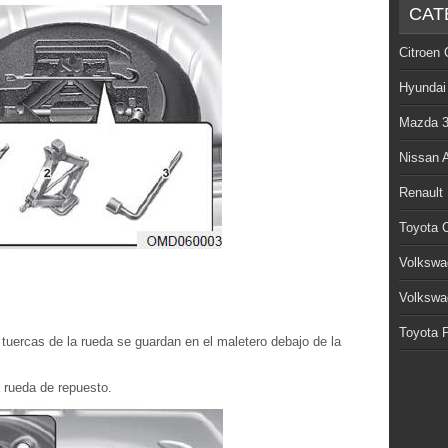
CAT
Citroen 
Hyundai
Mazda 
Nissan 
Renault
Toyota C
Volkswa
Volkswa
Toyota P
e tuercas de la rueda se guardan en el maletero debajo de la
a rueda de repuesto.