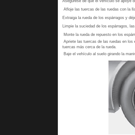
Asegúrese de que el vehículo se apoye de
Afloje las tuercas de las ruedas con la l
Extraiga la rueda de los espárragos y déj
Limpie la suciedad de los espárragos, las
Monte la rueda de repuesto en los espár
Apriete las tuercas de las ruedas en los
tuercas más cerca de la rueda.
Baje el vehículo al suelo girando la maniv