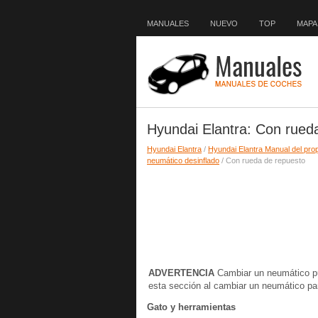
MANUALES
NUEVO
TOP
MAPA 
Hyundai Elantra: Con rued
Hyundai Elantra
/
Hyundai Elantra Manual del prop
neumático desinflado
/ Con rueda de repuesto
ADVERTENCIA
Cambiar un neumático pue
esta sección al cambiar un neumático para
Gato y herramientas