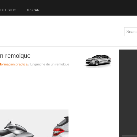
DEL SITIO
BUSCAR
un remolque
nformación práctica
/ Enganche de un remolque