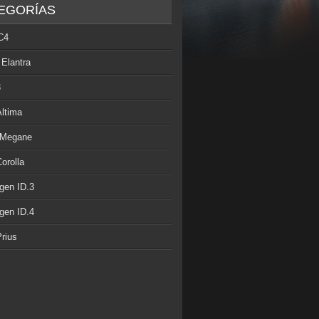
EGORÍAS
C4
 Elantra
3
Altima
 Megane
orolla
gen ID.3
gen ID.4
rius