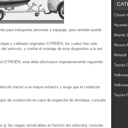
CAT
Citroen 
Hyundai
nte para transportar personas y equipaje, pero también puede
Mazda 
olque y cableado originales CITROËN, los cuales han sido
Nissan 
el vehículo, y confiar el montaje de este dispositivo a la red
Renault
 red CITROËN, este debe efectuarse imperativamente siguiendo
Toyota C
Volkswa
Volkswa
hículo tractor a un mayor esfuerzo y exige que el conductor
Toyota P
sejos de conducción en caso de enganche de remolque, consulte
s (y las cargas remolcables en función del vehículo), consulte