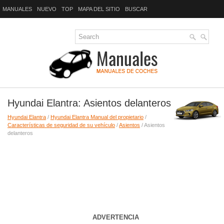
MANUALES
NUEVO
TOP
MAPA DEL SITIO
BUSCAR
Hyundai Elantra: Asientos delanteros
Hyundai Elantra
/
Hyundai Elantra Manual del propietario
/
Características de seguridad de su vehículo
/
Asientos
/ Asientos
delanteros
ADVERTENCIA