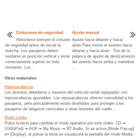
Cinturones de seguridad
Ajuste manual
Abróchese siempre el cinturón
Ajuste hacia delante y hacia
de seguridad antes de iniciar la
atrás Para mover el asiento hacia
marcha. Los pasajeros deben
delante y hacia atrás: Tire de la
sentarse en posición vertical y estar
palanca de ajuste de deslizamiento
correctamente sujetos en todo
del asiento hacia arriba y mant&ea
momento. Los ...
...
Otros materiales:
Reposacabezas
Los asientos delanteros y traseros del vehículo están equipados con
reposacabezas ajustables. Los reposacabezas ofrecen comodidad a los
pasajeros, pero principalmente están diseñados para proteger a los
pasajeros de latigazos cervicales y otras lesiones del cuello ...
Modo media
Pulse la tecla para cambiar el modo operativo por este orden: CD ➟
USB(iPod) ➟ AUX ➟ My Music ➟ BT Audio. Si se activa [Mode Pop-up]
en [Display], al pulsar la tecla se visualizará la pantalla del modo Media