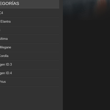
EGORÍAS
C4
 Elantra
3
Altima
 Megane
orolla
gen ID.3
gen ID.4
rius