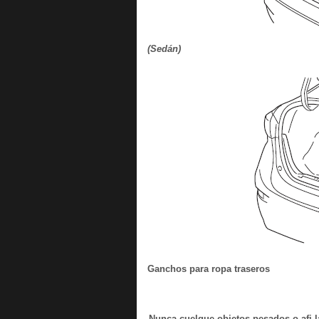
(Sedán)
Ganchos para ropa traseros
Nunca cuelgue objetos pesados o afi l