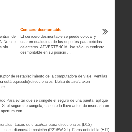
Cenicero desmontable
entran del
El cenicero desmontable se puede colocar y
ON No use
usar en cualquiera de los soportes para bebidas
s sin
delanteros. ADVERTENCIA Use sólo un cenicero
desmontable en su posició ...
erruptor de restablecimiento de la computadora de viaje Ventilas
o si está equipado)/direccionales Bolsa de aire/claxon
re ...
ado Para evitar que se congele el seguro de una puerta, aplique
. Si el seguro se congela, caliente la llave antes de insertarla en
 apertura con ...
ionales Luces de cruce/carretera direccionales (D1S)
 Luces diurnas/de posición (P21/5W XL) Faros antiniebla (H11)