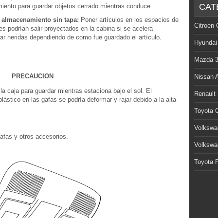
CAT
miento para guardar objetos cerrado mientras conduce.
e almacenamiento sin tapa:
Poner artículos en los espacios de
Citroen 
s podrían salir proyectados en la cabina si se acelera
ar heridas dependiendo de como fue guardado el artículo.
Hyundai
Mazda 
PRECAUCION
Nissan 
a caja para guardar mientras estaciona bajo el sol. El
Renault
lástico en las gafas se podría deformar y rajar debido a la alta
Toyota C
Volkswa
afas y otros accesorios.
Volkswa
Toyota P