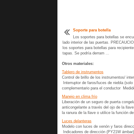
Soporte para botella
Los soportes para botellas se encu
lado interior de las puertas. PRECAUCI
los soportes para botellas para recipiente
tapas. Se podría derram ...
Otros materiales:
Tablero de instrumentos
Control de brillo de los instrumentos/ int
Interruptor de faros/luces de niebla (sol
complementario para el conductor Medido
Manejo en clima frío
Liberación de un seguro de puerta congel
anticongelante a través del ojo de la llave
la ranura de la llave o utilice la función de
Luces delanteras
Modelo con luces de xenón y faros direcc
Indicadores de dirección (PY21W ámbar)