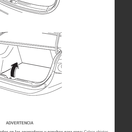
ADVERTENCIA
ados en las agarraderas y ganchos para ropa:
Colgar objetos