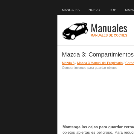
MANUALES
NUEVO
TOP
MAPA 
Mazda 3: Compartimientos 
Mazda 3
/
Mazda 3 Manual del Propietario
/
Caract
Compartimientos para guardar objetos
Mantenga las cajas para guardar cerr
objetos abiertas es peligroso. Para reduc