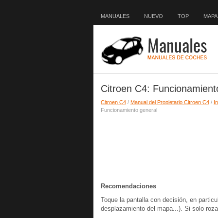
MANUALES
NUEVO
TOP
MAPA 
Citroen C4: Funcionamient
Citroen C4
/
Manual del Propietario Citroen C4
/
I
Funcionamiento general
Recomendaciones
Toque la pantalla con decisión, en particul
desplazamiento del mapa...). Si solo roza