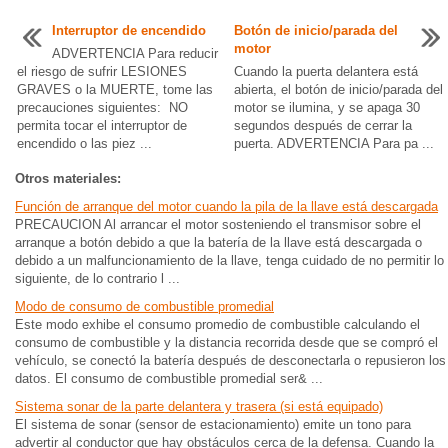
Interruptor de encendido
Botón de inicio/parada del
motor
ADVERTENCIA Para reducir
el riesgo de sufrir LESIONES
Cuando la puerta delantera está
GRAVES o la MUERTE, tome las
abierta, el botón de inicio/parada del
precauciones siguientes: NO
motor se ilumina, y se apaga 30
permita tocar el interruptor de
segundos después de cerrar la
encendido o las piez ...
puerta. ADVERTENCIA Para pa ...
Otros materiales:
Función de arranque del motor cuando la pila de la llave está descargada
PRECAUCION Al arrancar el motor sosteniendo el transmisor sobre el
arranque a botón debido a que la batería de la llave está descargada o
debido a un malfuncionamiento de la llave, tenga cuidado de no permitir lo
siguiente, de lo contrario l ...
Modo de consumo de combustible promedial
Este modo exhibe el consumo promedio de combustible calculando el
consumo de combustible y la distancia recorrida desde que se compró el
vehículo, se conectó la batería después de desconectarla o repusieron los
datos. El consumo de combustible promedial ser& ...
Sistema sonar de la parte delantera y trasera (si está equipado)
El sistema de sonar (sensor de estacionamiento) emite un tono para
advertir al conductor que hay obstáculos cerca de la defensa. Cuando la