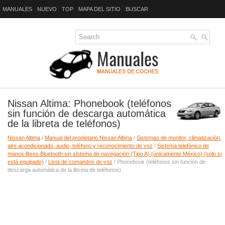
MANUALES
NUEVO
TOP
MAPA DEL SITIO
BUSCAR
Nissan Altima: Phonebook (teléfonos
sin función de descarga automática
de la libreta de teléfonos)
Nissan Altima
/
Manual del propietario Nissan Altima
/
Sistemas de monitor, climatización,
aire acondicionado, audio, teléfono y reconocimiento de voz
/
Sistema telefónico de
manos libres Bluetooth sin sistema de navegación (Tipo A) (únicamente México) (solo si
está equipado)
/
Lista de comandos de voz
/ Phonebook (teléfonos sin función de
descarga automática de la libreta de teléfonos)