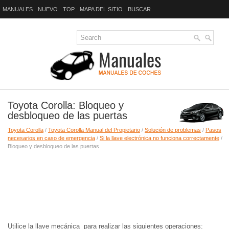
MANUALES
NUEVO
TOP
MAPA DEL SITIO
BUSCAR
Toyota Corolla: Bloqueo y
desbloqueo de las puertas
Toyota Corolla
/
Toyota Corolla Manual del Propietario
/
Solución de problemas
/
Pasos
necesarios en caso de emergencia
/
Si la llave electrónica no funciona correctamente
/
Bloqueo y desbloqueo de las puertas
Utilice la llave mecánica para realizar las siguientes operaciones: