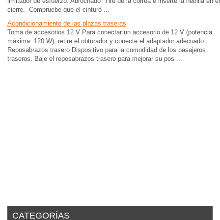
limitador de esfuerzo. Abrochado Tire de la correa e inserte la hebilla en el
cierre. Compruebe que el cinturó ...
Acondicionamiento de las plazas traseras
Toma de accesorios 12 V Para conectar un accesorio de 12 V (potencia
máxima: 120 W), retire el obturador y conecte el adaptador adecuado.
Reposabrazos trasero Dispositivo para la comodidad de los pasajeros
traseros. Baje el reposabrazos trasero para mejorar su pos ...
CATEGORÍAS