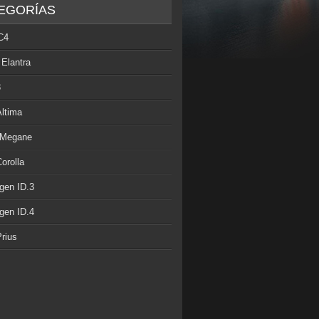
EGORÍAS
C4
 Elantra
3
Altima
 Megane
orolla
gen ID.3
gen ID.4
rius