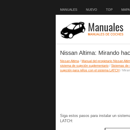
MANUALES
NUEVO
TOP
MAPA 
Nissan Altima: Mirando hac
Nissan Altima
/
Manual del propietario Nissan Alti
sistema de sujeción suplementario
/
Sistemas de 
sujeción para niños con el sistema LATCH
/ Miran
Siga estos pasos para instalar un sistem
LATCH: