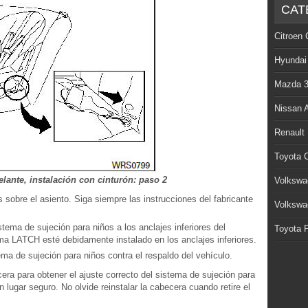
CAT
Citroen 
Hyundai
Mazda 
Nissan 
Renault
Toyota C
lante, instalación con cinturón: paso 2
Volkswa
 sobre el asiento. Siga siempre las instrucciones del fabricante
Volkswa
tema de sujeción para niños a los anclajes inferiores del
Toyota P
 LATCH esté debidamente instalado en los anclajes inferiores.
ema de sujeción para niños contra el respaldo del vehículo.
cera para obtener el ajuste correcto del sistema de sujeción para
n lugar seguro. No olvide reinstalar la cabecera cuando retire el