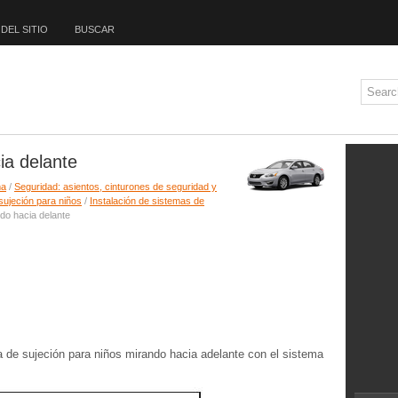
DEL SITIO
BUSCAR
ia delante
ma
/
Seguridad: asientos, cinturones de seguridad y
sujeción para niños
/
Instalación de sistemas de
do hacia delante
a de sujeción para niños mirando hacia adelante con el sistema