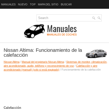
MANUALES
NUEVO
TOP
MAPA DEL SITIO
BUSCAR
Nissan Altima: Funcionamiento de la
calefacción
Nissan Altima
/
Manual del propietario Nissan Altima
/
Sistemas de monitor, climatización,
aire acondicionado, audio, teléfono y reconocimiento de voz
/
Calefacción y aire
acondicionado (manual) (solo si está equipado)
/ Funcionamiento de la calefacción
Calefacción