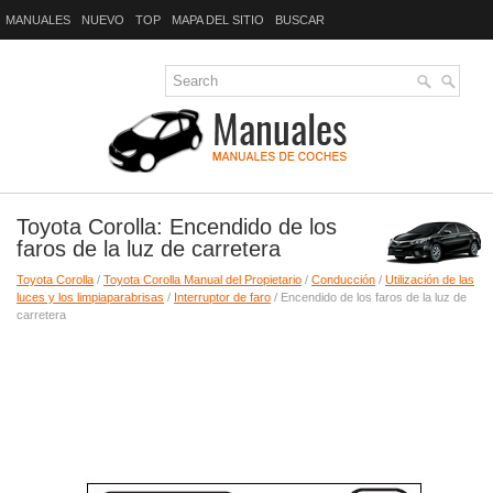
MANUALES
NUEVO
TOP
MAPA DEL SITIO
BUSCAR
Toyota Corolla: Encendido de los
faros de la luz de carretera
Toyota Corolla
/
Toyota Corolla Manual del Propietario
/
Conducción
/
Utilización de las
luces y los limpiaparabrisas
/
Interruptor de faro
/ Encendido de los faros de la luz de
carretera