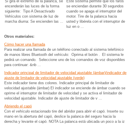
Si gira el extremo de la palanca, se
Este sistema permite que los faros
encenderán las luces de la forma
se enciendan durante 30 segundos
siguiente: Tipo A Desactivado
cuando se apaga el interruptor del
Vehículos con sistema de luz de
motor. Tire de la palanca hacia
marcha diurna: Se encienden las ...
usted y libérela con el interruptor de
luz en o ...
Otros materiales:
Cómo hacer una llamada
Para realizar una llamada de un teléfono conectado al sistema telefónico
de manos libres Bluetooth del vehículo: Oprima el botón . El sistema le
pedirá un comando. Seleccione uno de los comandos de voz disponibles
para continuar: &nb ...
Indicador principal de limitador de velocidad ajustable (ámbar)/indicador de
ajuste de limitador de velocidad ajustable (verde)
Este indicador tiene dos colores. Indicador principal de limitador de
velocidad ajustable (ámbar) El indicador se enciende de ámbar cuando se
oprime el interruptor de limitador de velocidad y se activa el limitador de
velocidad ajustable. Indicador de ajuste de limitador de v ...
Abriendo el capó
Con el vehículo estacionado tire del abridor para abrir el capó. Inserte su
mano en la abertura del capó, deslice la palanca del seguro hacia la
derecha y levante el capó. NOTA La palanca está ubicada un poco a la iz
...