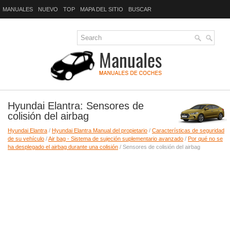
MANUALES
NUEVO
TOP
MAPA DEL SITIO
BUSCAR
Hyundai Elantra: Sensores de
colisión del airbag
Hyundai Elantra
/
Hyundai Elantra Manual del propietario
/
Características de seguridad
de su vehículo
/
Air bag - Sistema de sujeción suplementario avanzado
/
Por qué no se
ha desplegado el airbag durante una colisión
/ Sensores de colisión del airbag