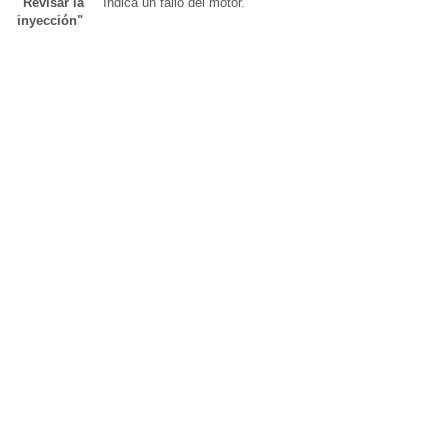
"Revisar la
Indica un fallo del motor.
inyección"