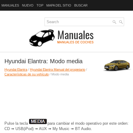
MANUALES
NUEVO
TOP
MAPA DEL SITIO
BUSCAR
Hyundai Elantra: Modo media
Hyundai Elantra
/
Hyundai Elantra Manual del propietario
/
Características de su vehículo
/ Modo media
Pulse la tecla
para cambiar el modo operativo por este orden:
CD ➟ USB(iPod) ➟ AUX ➟ My Music ➟ BT Audio.