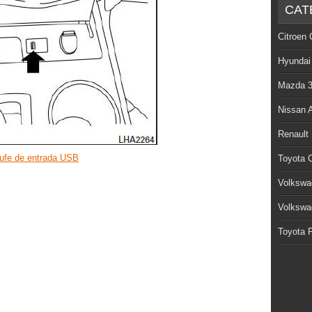
CAT
Citroen 
Hyundai
Mazda 
Nissan 
Renault
hufe de entrada USB
Toyota C
Volkswa
Volkswa
Toyota P