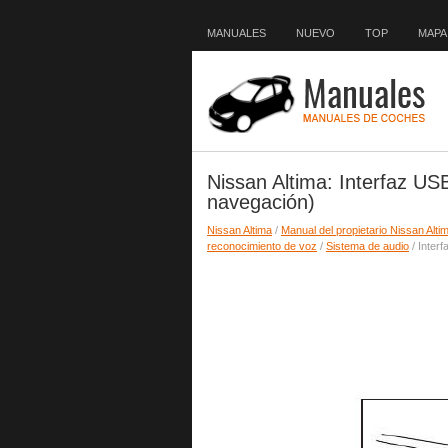
MANUALES
NUEVO
TOP
MAPA 
Nissan Altima: Interfaz U
navegación)
Nissan Altima
/
Manual del propietario Nissan Alti
reconocimiento de voz
/
Sistema de audio
/ Inter