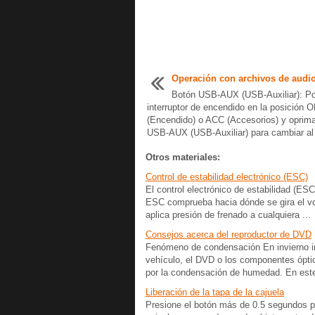
Operación con archivos de audi
Botón USB-AUX (USB-Auxiliar): Po
interruptor de encendido en la posición 
(Encendido) o ACC (Accesorios) y oprima
USB-AUX (USB-Auxiliar) para cambiar al
Otros materiales:
Control de estabilidad electrónico (ESC)
El control electrónico de estabilidad (ES
ESC comprueba hacia dónde se gira el vol
aplica presión de frenado a cualquiera ...
Consejos acerca del reproductor de DVD
Fenómeno de condensación En invierno i
vehículo, el DVD o los componentes ópti
por la condensación de humedad. En est
Liberación de la tapa de la cajuela
Presione el botón más de 0.5 segundos para