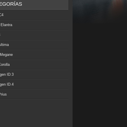
EGORÍAS
C4
 Elantra
3
Altima
 Megane
orolla
gen ID.3
gen ID.4
rius