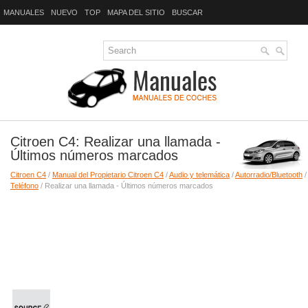
MANUALES
NUEVO
TOP
MAPA DEL SITIO
BUSCAR
Citroen C4: Realizar una llamada -
Últimos números marcados
Citroen C4
/
Manual del Propietario Citroen C4
/
Audio y telemática
/
Autorradio/Bluetooth
/
Teléfono
/ Realizar una llamada - Últimos números marcados