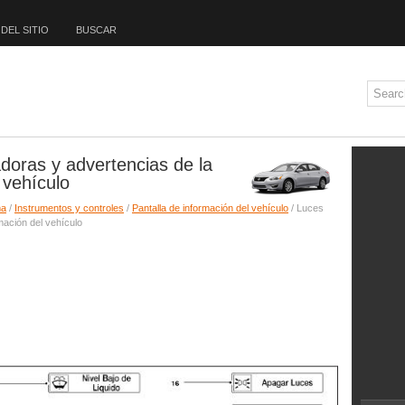
DEL SITIO
BUSCAR
adoras y advertencias de la
 vehículo
ma
/
Instrumentos y controles
/
Pantalla de información del vehículo
/ Luces
mación del vehículo