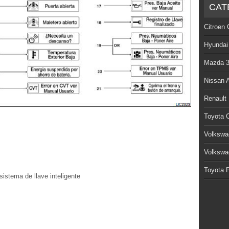
CAT
Citroen 
Hyundai
Mazda 
Nissan 
Renault
Toyota C
Volkswa
Volkswa
Toyota P
istema de llave inteligente