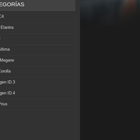
EGORÍAS
C4
 Elantra
3
Altima
 Megane
orolla
gen ID.3
gen ID.4
rius